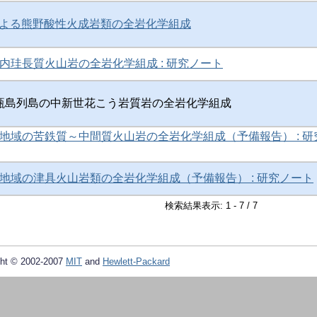
による熊野酸性火成岩類の全岩化学組成
内珪長質火山岩の全岩化学組成 : 研究ノート
 甑島列島の中新世花こう岩質岩の全岩化学組成
地域の苦鉄質～中間質火山岩の全岩化学組成（予備報告） : 研
地域の津具火山岩類の全岩化学組成（予備報告） : 研究ノート
検索結果表示: 1 - 7 / 7
ht © 2002-2007
MIT
and
Hewlett-Packard