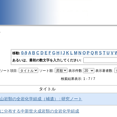
>
0-9
A
B
C
D
E
F
G
H
I
J
K
L
M
N
O
P
Q
R
S
T
U
V
移動:
あるいは、最初の数文字を入力してください:
ソート項目:
ソート順:
表示件数
表示著者数:
検索結果表示: 1 - 7 / 7
タイトル
山岩類の全岩化学組成（補遺） : 研究ノート
に分布する中新世火成岩類の全岩化学組成