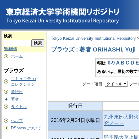
検索
Tokyo Keizai University Institutional Repository
ブラウズ : 著者 ORIHASHI, Yuji
詳細検索
ホーム
0-9
A
B
C
D
E
移動:
ブラウズ
あるいは、最初の数文
コミュニティ/
ソート項目:
ソー
コレクション
発行日
著者
発行日
タイトル
九州東部大野火
2016年2月24日水曜日
ヘルプ
究ノート
DSpaceについて
熊本県天草上島