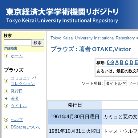
検索
Tokyo Keizai University Institutional Repository
ブラウズ : 著者 OTAKE,Victor
詳細検索
ホーム
0-9
A
B
C
D
E
移動:
ブラウズ
あるいは、最初の数文
コミュニティ/
ソート項目:
ソー
コレクション
発行日
著者
発行日
タイトル
1961年4月30日日曜日
カミュと悪の文
ヘルプ
DSpaceについて
1961年10月31日火曜日
トマス・ウルフ