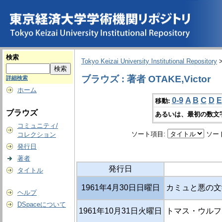
検索
Tokyo Keizai University Institutional Repository
ブラウズ : 著者 OTAKE,Victor
詳細検索
ホーム
0-9
A
B
C
D
E
移動:
ブラウズ
あるいは、最初の数文
コミュニティ/
ソート項目:
ソー
コレクション
発行日
著者
発行日
タイトル
1961年4月30日日曜日
カミュと悪の文
ヘルプ
DSpaceについて
1961年10月31日火曜日
トマス・ウルフ