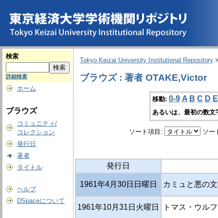
検索
Tokyo Keizai University Institutional Repository
ブラウズ : 著者 OTAKE,Victor
詳細検索
ホーム
0-9
A
B
C
D
E
移動:
ブラウズ
あるいは、最初の数文
コミュニティ/
ソート項目:
ソー
コレクション
発行日
著者
発行日
タイトル
1961年4月30日日曜日
カミュと悪の文
ヘルプ
DSpaceについて
1961年10月31日火曜日
トマス・ウルフ