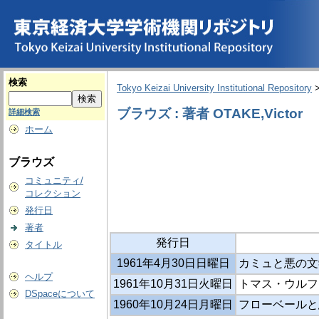
検索
Tokyo Keizai University Institutional Repository
ブラウズ : 著者 OTAKE,Victor
詳細検索
ホーム
ブラウズ
コミュニティ/
コレクション
発行日
著者
発行日
タイトル
1961年4月30日日曜日
カミュと悪の文
ヘルプ
1961年10月31日火曜日
トマス・ウルフ
DSpaceについて
1960年10月24日月曜日
フローベールと