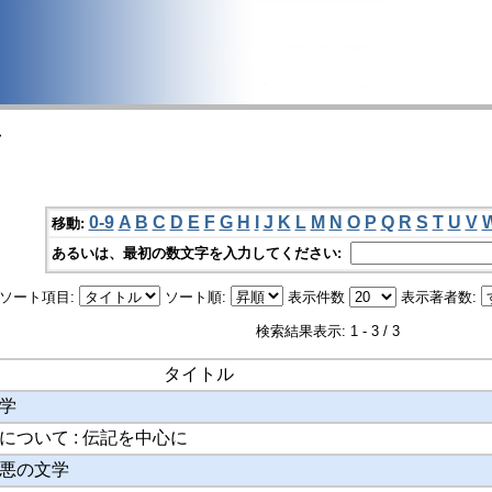
>
0-9
A
B
C
D
E
F
G
H
I
J
K
L
M
N
O
P
Q
R
S
T
U
V
移動:
あるいは、最初の数文字を入力してください:
ソート項目:
ソート順:
表示件数
表示著者数:
検索結果表示: 1 - 3 / 3
タイトル
学
について : 伝記を中心に
悪の文学