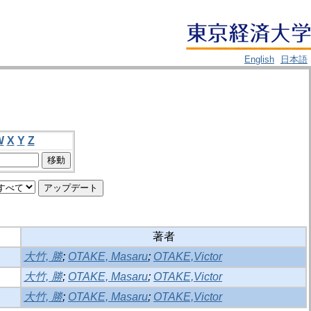
English
日本語
W
X
Y
Z
著者
大竹, 勝
;
OTAKE, Masaru
;
OTAKE,Victor
大竹, 勝
;
OTAKE, Masaru
;
OTAKE,Victor
大竹, 勝
;
OTAKE, Masaru
;
OTAKE,Victor