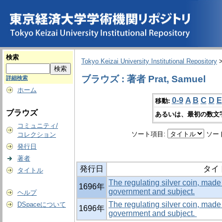
検索
Tokyo Keizai University Institutional Repository
ブラウズ : 著者 Prat, Samuel
詳細検索
ホーム
0-9
A
B
C
D
E
移動:
ブラウズ
あるいは、最初の数文
コミュニティ/
ソート項目:
ソー
コレクション
発行日
著者
発行日
タイ
タイトル
The regulating silver coin, made 
1696年
government and subject.
ヘルプ
The regulating silver coin, made 
DSpaceについて
1696年
government and subject.