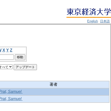
English
日本語
W
X
Y
Z
著者
Prat, Samuel
Prat, Samuel