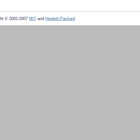
ht © 2002-2007
MIT
and
Hewlett-Packard