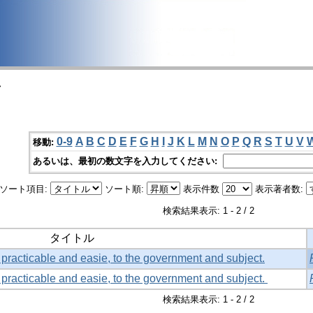
>
0-9
A
B
C
D
E
F
G
H
I
J
K
L
M
N
O
P
Q
R
S
T
U
V
移動:
あるいは、最初の数文字を入力してください:
ソート項目:
ソート順:
表示件数
表示著者数:
検索結果表示: 1 - 2 / 2
タイトル
 practicable and easie, to the government and subject.
 practicable and easie, to the government and subject.
検索結果表示: 1 - 2 / 2