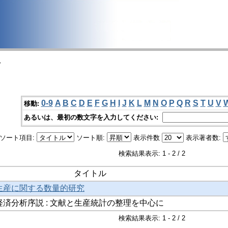
>
0-9
A
B
C
D
E
F
G
H
I
J
K
L
M
N
O
P
Q
R
S
T
U
V
移動:
あるいは、最初の数文字を入力してください:
ソート項目:
ソート順:
表示件数
表示著者数:
検索結果表示: 1 - 2 / 2
タイトル
生産に関する数量的研究
済分析序説 : 文献と生産統計の整理を中心に
検索結果表示: 1 - 2 / 2