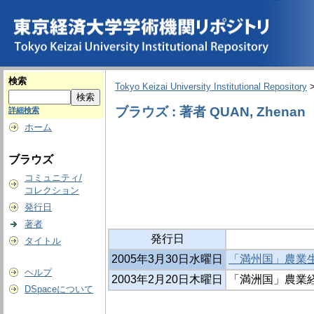
検索
Tokyo Keizai University Institutional Repository
ブラウズ : 著者 QUAN, Zhenan
詳細検索
ホーム
ブラウズ
コミュニティ/
コレクション
発行日
著者
発行日
タイトル
2005年3月30日水曜日
「満州国」農業
ヘルプ
2003年2月20日木曜日
「満洲国」農業経
DSpaceについて