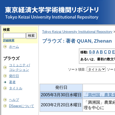
検索
Tokyo Keizai University Institutional Repository
ブラウズ : 著者 QUAN, Zhenan
詳細検索
ホーム
0-9
A
B
C
D
E
移動:
ブラウズ
あるいは、最初の数文
コミュニティ/
ソート項目:
ソー
コレクション
発行日
著者
発行日
タイトル
2005年3月30日水曜日
「満州国」農業
ヘルプ
「満洲国」農業経
2003年2月20日木曜日
DSpaceについて
理を中心に