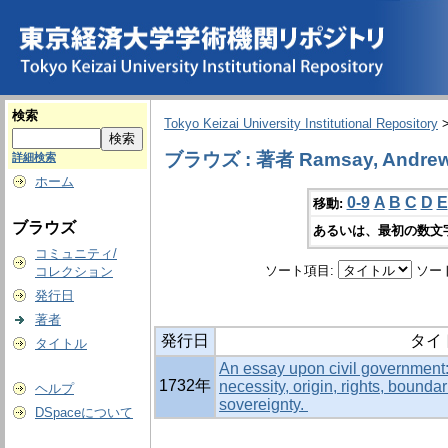
検索
Tokyo Keizai University Institutional Repository
ブラウズ : 著者 Ramsay, Andrew
詳細検索
ホーム
0-9
A
B
C
D
E
移動:
ブラウズ
あるいは、最初の数文
コミュニティ/
ソート項目:
ソー
コレクション
発行日
著者
発行日
タイ
タイトル
An essay upon civil government: 
1732年
necessity, origin, rights, boundar
ヘルプ
sovereignty.
DSpaceについて