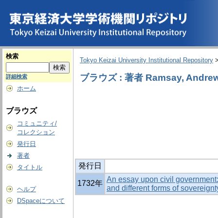
検索
Tokyo Keizai University Institutional Repository
ブラウズ : 著者 Ramsay, Andrew
詳細検索
ホーム
ブラウズ
コミュニティ/
コレクション
発行日
著者
発行日
タイトル
An essay upon civil government: w
1732年
and different forms of sovereignt
ヘルプ
DSpaceについて