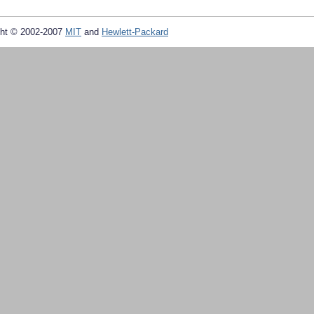
ht © 2002-2007
MIT
and
Hewlett-Packard