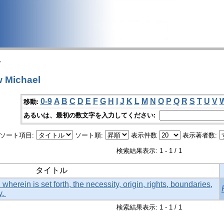
>
 Michael
0-9
A
B
C
D
E
F
G
H
I
J
K
L
M
N
O
P
Q
R
S
T
U
V
移動:
あるいは、最初の数文字を入力してください:
ソート項目:
ソート順:
表示件数
表示著者数:
検索結果表示: 1 - 1 / 1
タイトル
herein is set forth, the necessity, origin, rights, boundaries,
y.
検索結果表示: 1 - 1 / 1