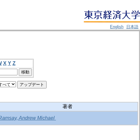
English
日本語
W
X
Y
Z
著者
Ramsay, Andrew Michael