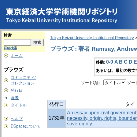
検索
Tokyo Keizai University Institutional Repository
ブラウズ : 著者 Ramsay, Andrew
詳細検索
ホーム
0-9
A
B
C
D
E
移動:
ブラウズ
あるいは、最初の数文
コミュニティ/
ソート項目:
ソー
コレクション
発行日
著者
発行日
タイ
タイトル
An essay upon civil government: 
1732年
necessity, origin, rights, boundar
ヘルプ
sovereignty.
DSpaceについて