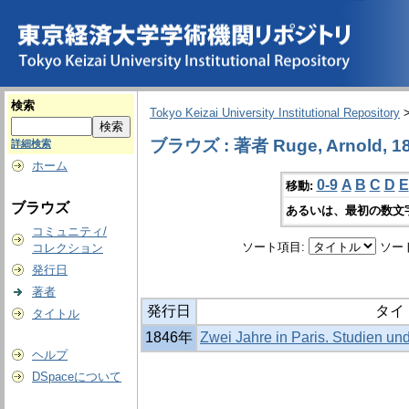
検索
Tokyo Keizai University Institutional Repository
ブラウズ : 著者 Ruge, Arnold, 18
詳細検索
ホーム
0-9
A
B
C
D
E
移動:
ブラウズ
あるいは、最初の数文
コミュニティ/
ソート項目:
ソー
コレクション
発行日
著者
発行日
タイ
タイトル
1846年
Zwei Jahre in Paris. Studien un
ヘルプ
DSpaceについて