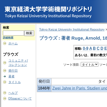
検索
Tokyo Keizai University Institutional Repository
ブラウズ : 著者 Ruge, Arnold, 18
詳細検索
ホーム
0-9
A
B
C
D
E
移動:
ブラウズ
あるいは、最初の数文
コミュニティ/
ソート項目:
ソー
コレクション
発行日
著者
発行日
タイ
タイトル
1846年
Zwei Jahre in Paris. Studien un
ヘルプ
DSpaceについて