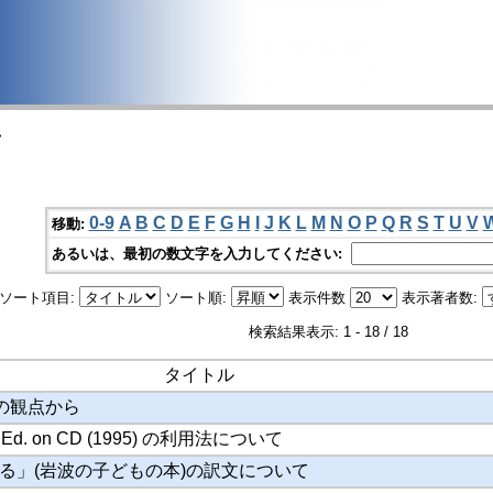
>
0-9
A
B
C
D
E
F
G
H
I
J
K
L
M
N
O
P
Q
R
S
T
U
V
移動:
あるいは、最初の数文字を入力してください:
ソート項目:
ソート順:
表示件数
表示著者数:
検索結果表示: 1 - 18 / 18
タイトル
 3の観点から
nd Ed. on CD (1995) の利用法について
る」(岩波の子どもの本)の訳文について