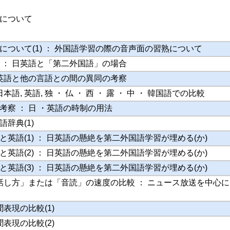
について
について(1) ： 外国語学習の際の音声面の習熟について
 ： 日英語と「第二外国語」の場合
 英語と他の言語との間の異同の考察
本語, 英語, 独 ・ 仏 ・ 西 ・ 露 ・ 中 ・ 韓国語での比較
考察 ： 日 ・英語の時制の用法
辞典(1)
英語(1) ： 日英語の懸絶を第二外国語学習が埋める(か)
英語(2) ： 日英語の懸絶を第二外国語学習が埋める(か)
英語(3) ： 日英語の懸絶を第二外国語学習が埋める(か)
「話し方」または「音読」の速度の比較 ： ニュース放送を中心
聞表現の比較(1)
聞表現の比較(2)