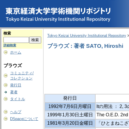
検索
Tokyo Keizai University Institutional Repository
ブラウズ : 著者 SATO, Hiroshi
詳細検索
ホーム
ブラウズ
コミュニティ/
コレクション
発行日
著者
発行日
タイトル
1992年7月6日月曜日
Itの用法 ： 2,
ヘルプ
1999年1月30日土曜日
The O.E.D. 2
DSpaceについて
1981年3月20日金曜日
「ひとまねこざ