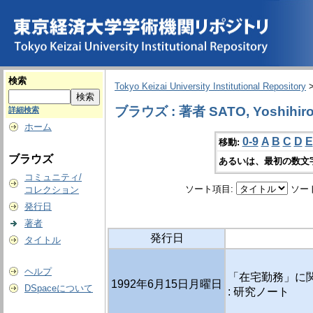
検索
Tokyo Keizai University Institutional Repository
ブラウズ : 著者 SATO, Yoshihir
詳細検索
ホーム
0-9
A
B
C
D
E
移動:
ブラウズ
あるいは、最初の数文
コミュニティ/
ソート項目:
ソー
コレクション
発行日
著者
発行日
タイトル
ヘルプ
「在宅勤務」に関す
1992年6月15日月曜日
DSpaceについて
: 研究ノート