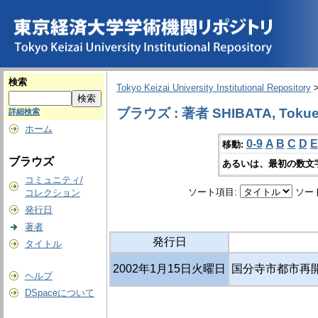
検索
Tokyo Keizai University Institutional Repository
ブラウズ : 著者 SHIBATA, Tokue
詳細検索
ホーム
0-9
A
B
C
D
E
移動:
ブラウズ
あるいは、最初の数文
コミュニティ/
ソート項目:
ソー
コレクション
発行日
著者
発行日
タイトル
2002年1月15日火曜日
国分寺市都市再
ヘルプ
DSpaceについて