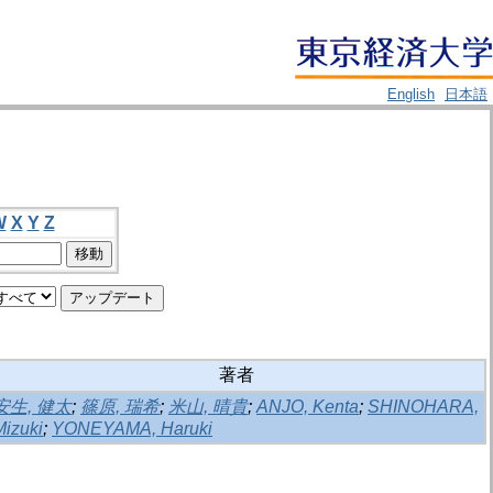
English
日本語
W
X
Y
Z
著者
安生, 健太
;
篠原, 瑞希
;
米山, 晴貴
;
ANJO, Kenta
;
SHINOHARA,
Mizuki
;
YONEYAMA, Haruki