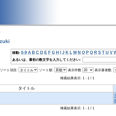
>
zuki
0-9
A
B
C
D
E
F
G
H
I
J
K
L
M
N
O
P
Q
R
S
T
U
V
移動:
あるいは、最初の数文字を入力してください:
ソート項目:
ソート順:
表示件数
表示著者数:
検索結果表示: 1 - 1 / 1
タイトル
検索結果表示: 1 - 1 / 1