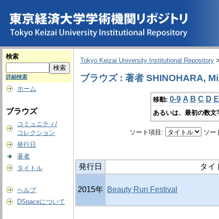
検索
Tokyo Keizai University Institutional Repository
ブラウズ : 著者 SHINOHARA, Mi
詳細検索
ホーム
0-9
A
B
C
D
E
移動:
ブラウズ
あるいは、最初の数文
コミュニティ/
ソート項目:
ソー
コレクション
発行日
著者
発行日
タイ
タイトル
2015年
Beauty Run Festival
ヘルプ
DSpaceについて