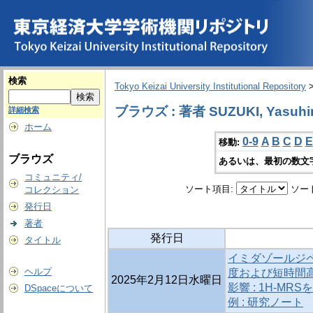
検索
Tokyo Keizai University Institutional Repository
ブラウズ : 著者 SUZUKI, Yasuhi
詳細検索
ホーム
0-9
A
B
C
D
E
移動:
ブラウズ
あるいは、最初の数文
コミュニティ/
ソート項目:
ソー
コレクション
発行日
著者
発行日
タイトル
イミダゾールジ
ヘルプ
度および短時間
2025年2月12日水曜日
影響 : 1H-M
DSpaceについて
例 : 研究ノート