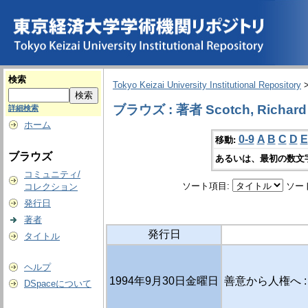
検索
Tokyo Keizai University Institutional Repository
ブラウズ : 著者 Scotch, Richard 
詳細検索
ホーム
0-9
A
B
C
D
E
移動:
ブラウズ
あるいは、最初の数文
コミュニティ/
ソート項目:
ソー
コレクション
発行日
著者
発行日
タイトル
ヘルプ
1994年9月30日金曜日
善意から人権へ :
DSpaceについて