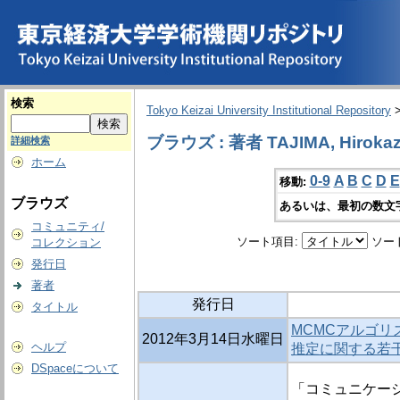
検索
Tokyo Keizai University Institutional Repository
ブラウズ : 著者 TAJIMA, Hiroka
詳細検索
ホーム
0-9
A
B
C
D
E
移動:
ブラウズ
あるいは、最初の数文
コミュニティ/
ソート項目:
ソー
コレクション
発行日
著者
発行日
タイトル
MCMCアルゴ
2012年3月14日水曜日
ヘルプ
推定に関する若
DSpaceについて
「コミュニケー