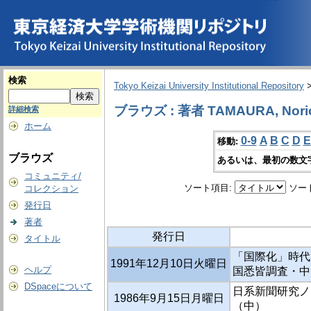
検索
Tokyo Keizai University Institutional Repository
ブラウズ : 著者 TAMAURA, Nori
詳細検索
ホーム
0-9
A
B
C
D
E
移動:
ブラウズ
あるいは、最初の数文
コミュニティ/
ソート項目:
ソー
コレクション
発行日
著者
発行日
タイトル
「国際化」時代とロ
1991年12月10日火曜日
ヘルプ
国悉皆調査・中間
DSpaceについて
日系新聞研究ノー
1986年9月15日月曜日
（中）