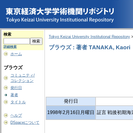
検索
Tokyo Keizai University Institutional Repository
ブラウズ : 著者 TANAKA, Kaori
詳細検索
ホーム
ブラウズ
コミュニティ/
コレクション
発行日
著者
発行日
タイトル
1998年2月16日月曜日
証言 戦後初期海
ヘルプ
DSpaceについて