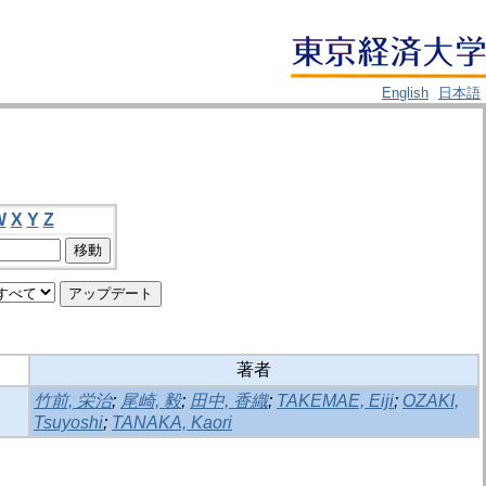
English
日本語
W
X
Y
Z
著者
竹前, 栄治
;
尾崎, 毅
;
田中, 香織
;
TAKEMAE, Eiji
;
OZAKI,
Tsuyoshi
;
TANAKA, Kaori