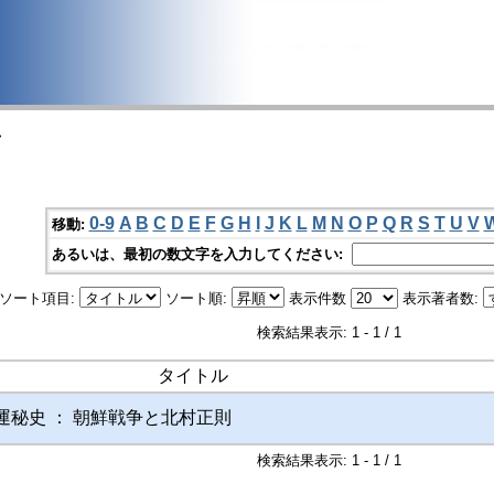
>
0-9
A
B
C
D
E
F
G
H
I
J
K
L
M
N
O
P
Q
R
S
T
U
V
移動:
あるいは、最初の数文字を入力してください:
ソート項目:
ソート順:
表示件数
表示著者数:
検索結果表示: 1 - 1 / 1
タイトル
運秘史 ： 朝鮮戦争と北村正則
検索結果表示: 1 - 1 / 1