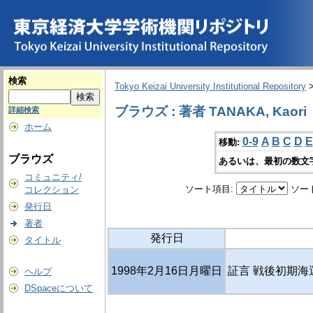
検索
Tokyo Keizai University Institutional Repository
ブラウズ : 著者 TANAKA, Kaori
詳細検索
ホーム
0-9
A
B
C
D
E
移動:
ブラウズ
あるいは、最初の数文
コミュニティ/
ソート項目:
ソー
コレクション
発行日
著者
発行日
タイトル
1998年2月16日月曜日
証言 戦後初期海
ヘルプ
DSpaceについて