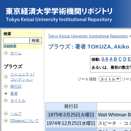
検索
Tokyo Keizai University Institutional Repository
ブラウズ : 著者 TOKUZA, Akiko
詳細検索
ホーム
0-9
A
B
C
D
E
移動:
ブラウズ
あるいは、最初の数文
コミュニティ/
ソート項目:
ソー
コレクション
発行日
著者
タイトル
発行日
ヘルプ
1975年3月25日火曜日
Walt Whitman B
DSpaceについて
1974年12月25日水曜日
スピーチ ・ 