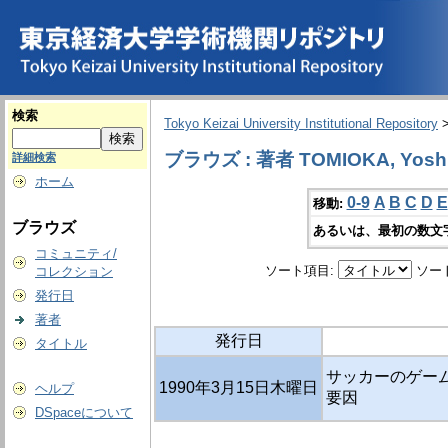
検索
Tokyo Keizai University Institutional Repository
ブラウズ : 著者 TOMIOKA, Yoshi
詳細検索
ホーム
0-9
A
B
C
D
E
移動:
ブラウズ
あるいは、最初の数文
コミュニティ/
ソート項目:
ソー
コレクション
発行日
著者
発行日
タイトル
サッカーのゲーム
1990年3月15日木曜日
ヘルプ
要因
DSpaceについて