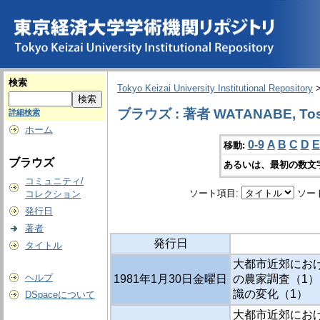
検索
Tokyo Keizai University Institutional Repository
ブラウズ : 著者 WATANABE, Tos
詳細検索
ホーム
0-9
A
B
C
D
E
移動:
ブラウズ
あるいは、最初の数文
コミュニティ/
ソート項目:
ソー
コレクション
発行日
著者
発行日
タイトル
大都市近郊におけ
ヘルプ
1981年1月30日金曜日
の農家調査（1）
識の変化（1）
DSpaceについて
大都市近郊におけ