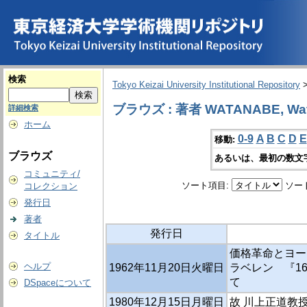
検索
Tokyo Keizai University Institutional Repository
ブラウズ : 著者 WATANABE, Wat
詳細検索
ホーム
0-9
A
B
C
D
E
移動:
ブラウズ
あるいは、最初の数文
コミュニティ/
ソート項目:
ソー
コレクション
発行日
著者
発行日
タイトル
価格革命とヨー
ヘルプ
1962年11月20日火曜日
ラベレン 『1
て
DSpaceについて
1980年12月15日月曜日
故 川上正道教