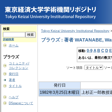
検索
Tokyo Keizai University Institutional Repository
ブラウズ : 著者 WATANABE, Wat
詳細検索
ホーム
0-9
A
B
C
D
E
移動:
ブラウズ
あるいは、最初の数文
コミュニティ/
ソート項目:
ソー
コレクション
発行日
著者
発行日
タイトル
1982年3月25日木曜日
上杉正一郎教授
ヘルプ
DSpaceについて