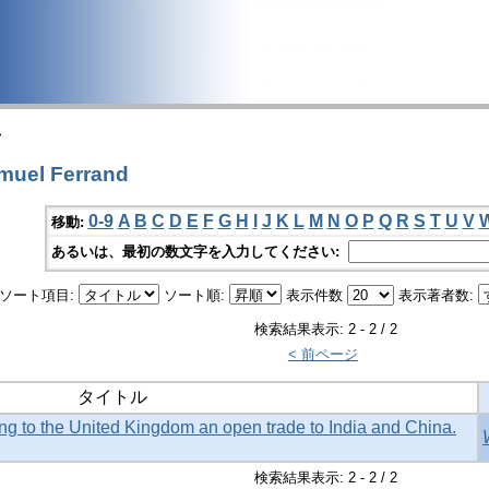
>
uel Ferrand
0-9
A
B
C
D
E
F
G
H
I
J
K
L
M
N
O
P
Q
R
S
T
U
V
移動:
あるいは、最初の数文字を入力してください:
ソート項目:
ソート順:
表示件数
表示著者数:
検索結果表示: 2 - 2 / 2
< 前ページ
タイトル
ing to the United Kingdom an open trade to India and China.
検索結果表示: 2 - 2 / 2