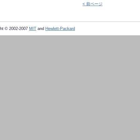
< 前ページ
ht © 2002-2007
MIT
and
Hewlett-Packard