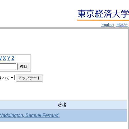
English
日本語
W
X
Y
Z
著者
Waddington, Samuel Ferrand