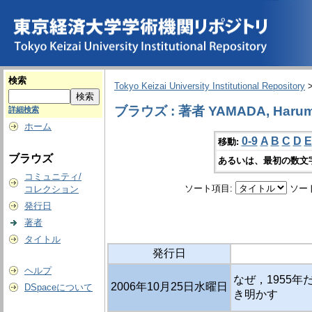
検索
Tokyo Keizai University Institutional Repository
ブラウズ : 著者 YAMADA, Harum
詳細検索
ホーム
0-9
A
B
C
D
E
移動:
ブラウズ
あるいは、最初の数文
コミュニティ/
ソート項目:
ソー
コレクション
発行日
著者
タイトル
発行日
ヘルプ
なぜ，1955年
2006年10月25日水曜日
DSpaceについて
き明かす