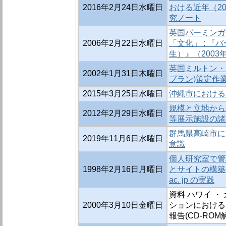
2016年2月24日水曜日
おける近年（20
究ノート
英国バーミンガ
2006年2月22日水曜日
「文化」 : 
生）』（2003
英国ミルトン・
2002年1月31日木曜日
プラン)策定作
2015年3月25日水曜日
沖縄市における
規模と立地から
2012年2月29日水曜日
等展示施設の諸
群馬県高崎市に
2019年11月6日水曜日
意識
個人研究室で管
1998年2月16日月曜日
とサイトの構築 ： 
ac. jp の実践
資料 ハワイ ・
2000年3月10日金曜日
ションにおける
報告(CD-ROM