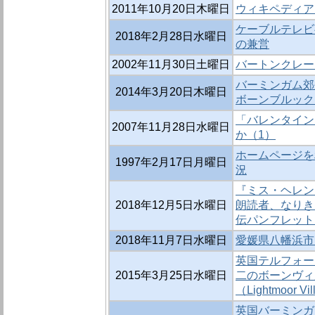
2011年10月20日木曜日
ウィキペディア
ケーブルテレビ
2018年2月28日水曜日
の兼営
2002年11月30日土曜日
バートンクレー
バーミンガム郊外
2014年3月20日木曜日
ボーンブルック（
「バレンタイン
2007年11月28日水曜日
か（1）
ホームページを
1997年2月17日月曜日
況
『ミス・ヘレン
2018年12月5日水曜日
朗読者、なりき
伝パンフレット（
2018年11月7日水曜日
愛媛県八幡浜市
英国テルフォー
2015年3月25日水曜日
二のボーンヴィ
（Lightmoor V
英国バーミンガ