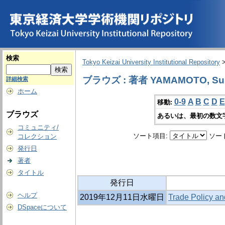
検索
Tokyo Keizai University Institutional Repository
ブラウズ : 著者 YAMAMOTO, Su
詳細検索
ホーム
0-9
A
B
C
D
E
移動:
ブラウズ
あるいは、最初の数文
コミュニティ/
ソート項目:
ソー
コレクション
発行日
著者
タイトル
発行日
ヘルプ
2019年12月11日水曜日
Trade Policy an
DSpaceについて