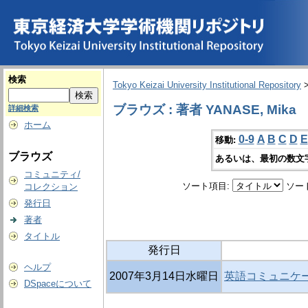
検索
Tokyo Keizai University Institutional Repository
ブラウズ : 著者 YANASE, Mika
詳細検索
ホーム
0-9
A
B
C
D
E
移動:
ブラウズ
あるいは、最初の数文
コミュニティ/
ソート項目:
ソー
コレクション
発行日
著者
タイトル
発行日
ヘルプ
2007年3月14日水曜日
英語コミュニケ
DSpaceについて