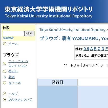
検索
Tokyo Keizai University Institutional Repository
ブラウズ : 著者 YASUMARU, Yos
詳細検索
ホーム
0-9
A
B
C
D
E
移動:
ブラウズ
あるいは、最初の数文
コミュニティ/
ソート項目:
ソー
コレクション
発行日
著者
発行日
タイトル
ヘルプ
DSpaceについて