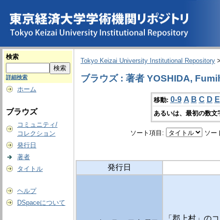
検索
Tokyo Keizai University Institutional Repository
ブラウズ : 著者 YOSHIDA, Fumih
詳細検索
ホーム
0-9
A
B
C
D
E
移動:
ブラウズ
あるいは、最初の数文
コミュニティ/
ソート項目:
ソー
コレクション
発行日
著者
発行日
タイトル
ヘルプ
DSpaceについて
「郡上村」のコ