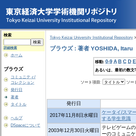
検索
Tokyo Keizai University Institutional Repository
ブラウズ : 著者 YOSHIDA, Itaru
詳細検索
ホーム
0-9
A
B
C
D
E
移動:
ブラウズ
あるいは、最初の数文
コミュニティ/
ソート項目:
ソー
コレクション
発行日
著者
発行日
タイトル
ケータイ/スマ
2017年11月8日水曜日
ヘルプ
する学生意識
DSpaceについて
テレビゲームの
2003年12月30日火曜日
ーのコミュニケ