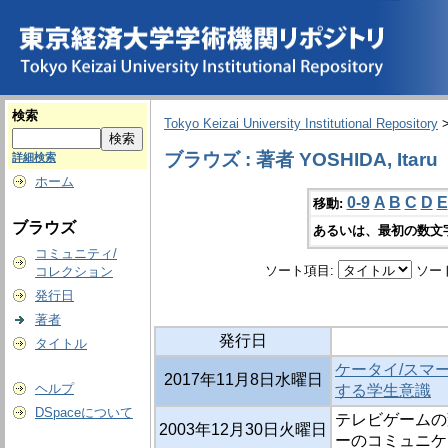
検索
Tokyo Keizai University Institutional Repository
ブラウズ : 著者 YOSHIDA, Itaru
詳細検索
ホーム
0-9
A
B
C
D
E
移動:
ブラウズ
あるいは、最初の数文
コミュニティ/
ソート項目:
ソー
コレクション
発行日
著者
発行日
タイトル
ケータイ/スマ
2017年11月8日水曜日
ヘルプ
する学生意識
DSpaceについて
テレビゲームの
2003年12月30日火曜日
ーのコミュニケ