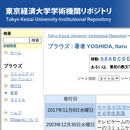
検索
Tokyo Keizai University Institutional Repository
ブラウズ : 著者 YOSHIDA, Itaru
詳細検索
ホーム
0-9
A
B
C
D
E
移動:
ブラウズ
あるいは、最初の数文
コミュニティ/
ソート項目:
ソー
コレクション
発行日
著者
発行日
タイトル
ケータイ/スマ
2017年11月8日水曜日
ヘルプ
する学生意識
DSpaceについて
テレビゲームの
2003年12月30日火曜日
ーのコミュニケ