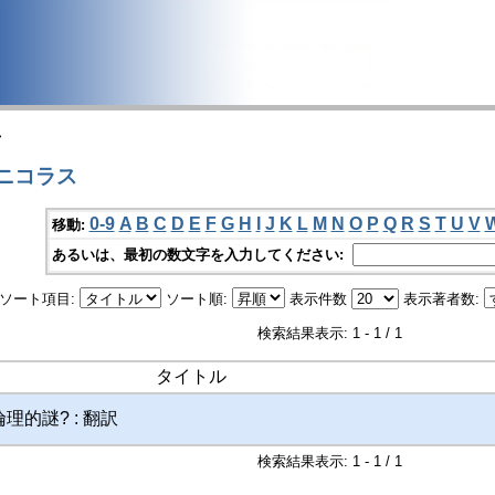
>
 ニコラス
0-9
A
B
C
D
E
F
G
H
I
J
K
L
M
N
O
P
Q
R
S
T
U
V
移動:
あるいは、最初の数文字を入力してください:
ソート項目:
ソート順:
表示件数
表示著者数:
検索結果表示: 1 - 1 / 1
タイトル
的謎? : 翻訳
検索結果表示: 1 - 1 / 1