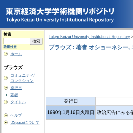
検索
Tokyo Keizai University Institutional Repository
ブラウズ : 著者 オショーネシー,
詳細検索
ホーム
ブラウズ
コミュニティ/
コレクション
発行日
著者
発行日
タイトル
1990年1月16日火曜日
政治広告にみる倫理
ヘルプ
DSpaceについて