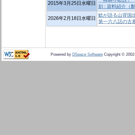
『禅林小歌註』
2015年3月25日水曜日
刻 : 資料紹介（
鯰が語る山背国出
2026年2月18日水曜日
第一六八話の古
Powered by
DSpace Software
Copyright © 200