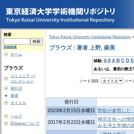
検索
Tokyo Keizai University Institutional Repository
ブラウズ : 著者 上野, 麻美
詳細検索
ホーム
0-9
A
B
C
D
E
移動:
ブラウズ
あるいは、最初の数文
コミュニティ/
ソート項目:
ソー
コレクション
発行日
著者
発行日
タイトル
2023年2月15日水曜日
聖聡が参照した『
ヘルプ
禅宗文化への憧憬
2017年2月22日水曜日
DSpaceについて
みる浄土学僧