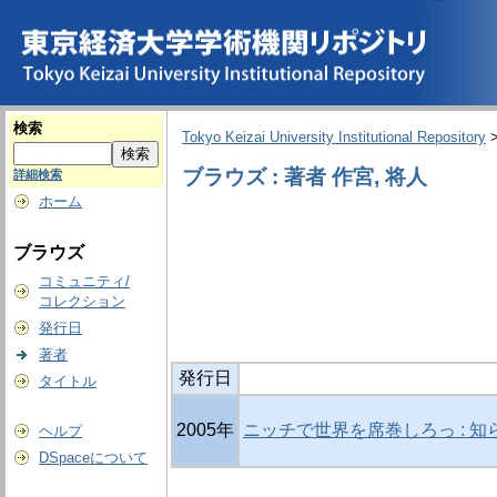
検索
Tokyo Keizai University Institutional Repository
ブラウズ : 著者 作宮, 将人
詳細検索
ホーム
ブラウズ
コミュニティ/
コレクション
発行日
著者
発行日
タイトル
2005年
ニッチで世界を席巻しろっ : 
ヘルプ
DSpaceについて