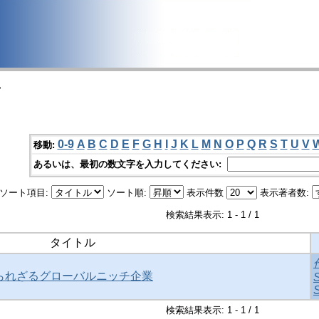
>
0-9
A
B
C
D
E
F
G
H
I
J
K
L
M
N
O
P
Q
R
S
T
U
V
移動:
あるいは、最初の数文字を入力してください:
ソート項目:
ソート順:
表示件数
表示著者数:
検索結果表示: 1 - 1 / 1
タイトル
知られざるグローバルニッチ企業
検索結果表示: 1 - 1 / 1