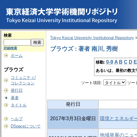
検索
Tokyo Keizai University Institutional Repository
ブラウズ : 著者 南川, 秀樹
詳細検索
ホーム
0-9
A
B
C
D
E
移動:
ブラウズ
あるいは、最初の数文
コミュニティ/
ソート項目:
ソー
コレクション
発行日
著者
発行日
タイトル
2017年3月3日金曜日
環境とエネルギー
ヘルプ
DSpaceについて
地域発展のニュー