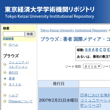
検索
Tokyo Keizai University Institutional Repository
ブラウズ : 著者 国際メディア
詳細検索
ホーム
0-9
A
B
C
D
E
移動:
ブラウズ
あるいは、最初の数文
コミュニティ/
ソート項目:
ソー
コレクション
発行日
著者
発行日
タイトル
日本における海外
ヘルプ
2007年2月21日水曜日
コミュニケーシ
DSpaceについて
究シリーズ)