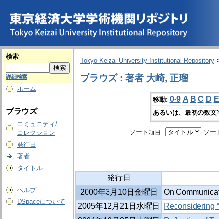
検索
Tokyo Keizai University Institutional Repository
ブラウズ : 著者 大崎, 正瑠
詳細検索
ホーム
0-9
A
B
C
D
E
移動:
ブラウズ
あるいは、最初の数文
コミュニティ/
ソート項目:
ソー
コレクション
発行日
著者
タイトル
発行日
ヘルプ
2000年3月10日金曜日
On Communicat
DSpaceについて
2005年12月21日水曜日
Reconsidering “