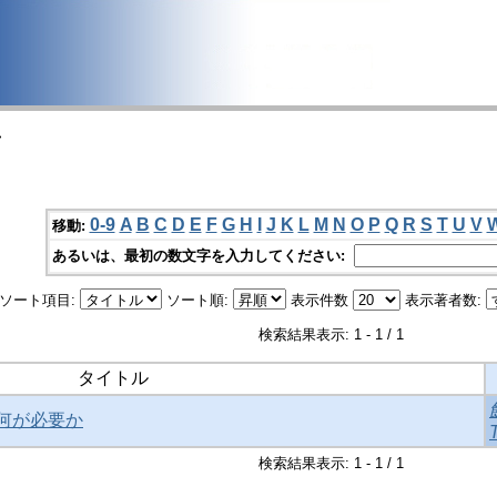
>
0-9
A
B
C
D
E
F
G
H
I
J
K
L
M
N
O
P
Q
R
S
T
U
V
移動:
あるいは、最初の数文字を入力してください:
ソート項目:
ソート順:
表示件数
表示著者数:
検索結果表示: 1 - 1 / 1
タイトル
何が必要か
検索結果表示: 1 - 1 / 1