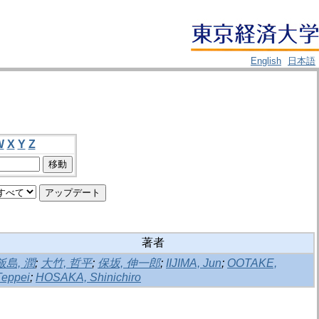
English
日本語
W
X
Y
Z
著者
飯島, 潤
;
大竹, 哲平
;
保坂, 伸一郎
;
IIJIMA, Jun
;
OOTAKE,
Teppei
;
HOSAKA, Shinichiro