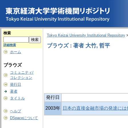
検索
Tokyo Keizai University Institutional Repository
ブラウズ : 著者 大竹, 哲平
詳細検索
ホーム
ブラウズ
コミュニティ/
コレクション
発行日
著者
発行日
タイトル
2003年
日本の直接金融市場の発達には
ヘルプ
DSpaceについて