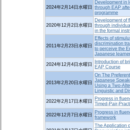
Development in l
2024年2月14日水曜日
through EAP afte
programme
Development of f
2020年12月2日水曜日
through individua
in the formal inst
Effects of stimul
discrimination tr
2011年2月23日水曜日
to perceive the E
Japanese learner
Introduction of b
2024年12月4日水曜日
EAP Course
On The Preferent
Japanese Speaker
2013年2月20日水曜日
Using a Two-Alte
Linguistic and D
Progress in flue
2022年2月17日木曜日
Timed-Pair-Pract
Progress in fluen
2022年12月7日水曜日
framework
The Application 