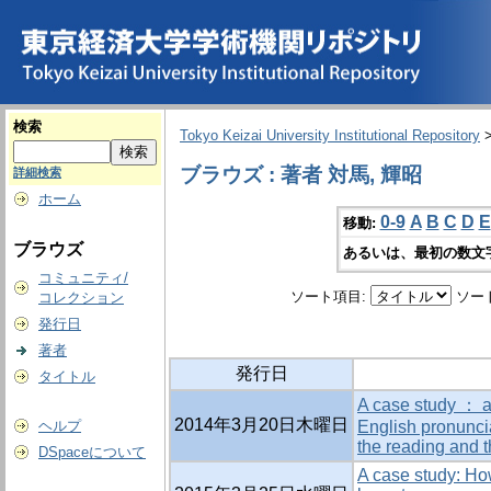
検索
Tokyo Keizai University Institutional Repository
ブラウズ : 著者 対馬, 輝昭
詳細検索
ホーム
0-9
A
B
C
D
E
移動:
ブラウズ
あるいは、最初の数文
コミュニティ/
ソート項目:
ソー
コレクション
発行日
著者
発行日
タイトル
A case study ： a 
2014年3月20日木曜日
ヘルプ
English pronuncia
the reading and th
DSpaceについて
A case study: Ho