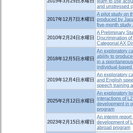
2015年3月25日水曜日
learn to use acous
and unstressed sy
A pilot study on 
2017年12月7日木曜日
produced by Japa
five-month study
A Preliminary Stu
2010年2月24日水曜日
Discrimination of
Categorial AX Di
An exploratory ca
ability to produc
2018年12月5日水曜日
in a spontaneous
individual-based
An exploratory c
2019年12月4日水曜日
and English spee
speech training 
An exploratory lo
interactions of L2
2025年2月12日水曜日
development in or
program
An interim report
2023年2月15日水曜日
development of L2
abroad program