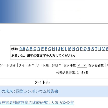
>
0-9
A
B
C
D
E
F
G
H
I
J
K
L
M
N
O
P
Q
R
S
T
U
V
移動:
あるいは、最初の数文字を入力してください:
ソート項目:
ソート順:
表示件数
表示著者数:
検索結果表示: 1 - 5 / 5
タイトル
の未来 : 国際シンポジウム報告書
病被害者補償制度の比較研究 : 大気汚染公害