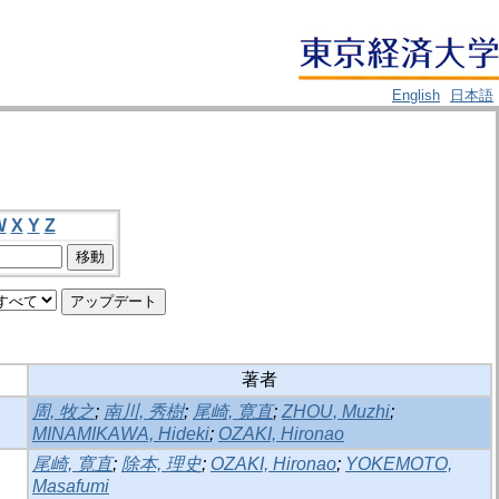
English
日本語
W
X
Y
Z
著者
周, 牧之
;
南川, 秀樹
;
尾崎, 寛直
;
ZHOU, Muzhi
;
MINAMIKAWA, Hideki
;
OZAKI, Hironao
尾崎, 寛直
;
除本, 理史
;
OZAKI, Hironao
;
YOKEMOTO,
Masafumi