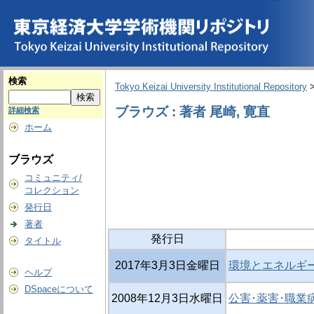
検索
Tokyo Keizai University Institutional Repository
ブラウズ : 著者 尾崎, 寛直
詳細検索
ホーム
ブラウズ
コミュニティ/
コレクション
発行日
著者
発行日
タイトル
2017年3月3日金曜日
環境とエネルギー
ヘルプ
DSpaceについて
2008年12月3日水曜日
公害･薬害･職業