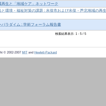
域再生と「地域ケア」ネットワーク
と環境・福祉対策の課題 : 水俣市および水俣・芦北地域の再
パラダイム : 学術フォーラム報告書
検索結果表示: 1 - 5 / 5
ht © 2002-2007
MIT
and
Hewlett-Packard