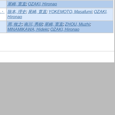
尾崎, 寛直
;
OZAKI, Hironao
生・
除本, 理史
;
尾崎, 寛直
;
YOKEMOTO, Masafumi
;
OZAKI,
Hironao
周, 牧之
;
南川, 秀樹
;
尾崎, 寛直
;
ZHOU, Muzhi
;
MINAMIKAWA, Hideki
;
OZAKI, Hironao