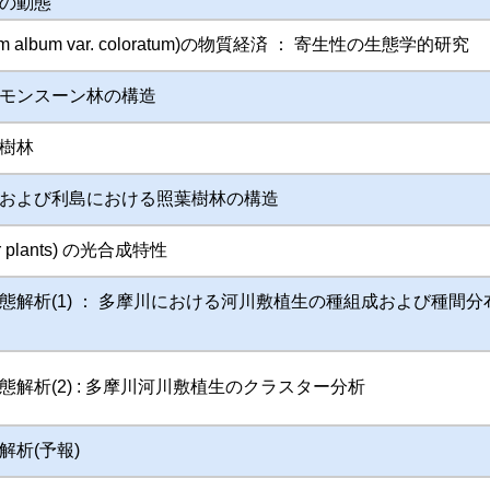
の動態
m album var. coloratum)の物質経済 ： 寄生性の生態学的研究
モンスーン林の構造
樹林
および利島における照葉樹林の構造
 plants) の光合成特性
態解析(1) ： 多摩川における河川敷植生の種組成および種間分
解析(2) : 多摩川河川敷植生のクラスター分析
解析(予報)