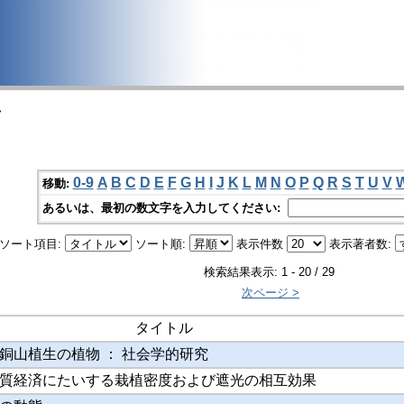
>
0-9
A
B
C
D
E
F
G
H
I
J
K
L
M
N
O
P
Q
R
S
T
U
V
移動:
あるいは、最初の数文字を入力してください:
ソート項目:
ソート順:
表示件数
表示著者数:
検索結果表示: 1 - 20 / 29
次ページ >
タイトル
銅山植生の植物 ： 社会学的研究
質経済にたいする栽植密度および遮光の相互効果