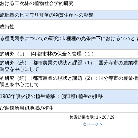
おける二次林の植物社会学的研究
施肥量のヒマワリ群落の物質生産への影響
成特性
る種間競争についての研究 : I. 種種の光条件下におけるソバと
研究（1） : [4] 都市林の保全と管理（１）
研究（続） : 都市農業の現状と課題（1） : 国分寺市の農業
調査を中心にして
研究（続） : 都市農業の現状と課題（2） : 国分寺市の農業
調査を中心にして
983年噴火後の植生遷移 ：(第1報) 植生の推移
び製錬所周辺地域の植生
検索結果表示: 1 - 20 / 29
次ページ >